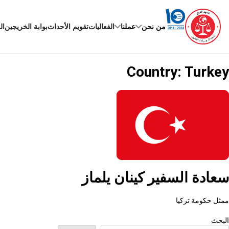
Ski
t
conten
من نحن
عملنا
الفعاليات
تقويم الأحداث
بوابة الخريجين
ال
Country:
Turkey
سعادة السفير كينان يلماز
ممثل حكومة تركيا
البحث