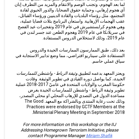
لما بعد الهجوم، وتجنب الوصم والانتقام والمزيد من التطرف إبان
أي هجوم إرهابي، وحماية حقوق الضحايا، والدور الحيوي لقادة
المجتمع، مثل رؤساء البلديات والقادة الدينيين ورؤساء القبائل،
عقب الهجمات الإرهابية. واستعان البرنامج بثلاث قضايا عملية،
وهي هجوم كرايستشيرش في عام 2019 وتفجيرات عيد الفصح
في سريلانكا في عام 2019 وهجوم الطعن عند جسر لندن في
عام 2019، وذلك لاستخلاص الدروس المستفادة.
بعد ذلك، طبق الممارسون الممارسات الجيدة والدروس
المستفادة على سيناريو افتراضي، مما وضع تدابير الاستجابة في
سياق عملي حاسم.
ويعتز المعهد بدعمه لتطبيق
وثيقة الرباط - واشنطن للممارسات
الجيدة،
كما يواصل دوره القيادي في تطوير الوثيقة. وقادت
حكومتا المغرب والولايات المتحدة في عاميّ 2017-2018 عملية
تطوير وثيقة الرباط - واشنطن للممارسات الجيدة بغرض
مساعدة الدول في التصدي للإرهاب المحلي او محلي المصدر،
وذلك تحت رعاية المنتدى وبالشراكة مع المعهد. The Good
Practices were endorsed by GCTF Members at the
.
Ministerial Plenary Meeting in September 2018
For more information on this workshop or the IIJ
Addressing Homegrown Terrorism Initiative, please
.
contact Programme Manager
Miriam Shafik