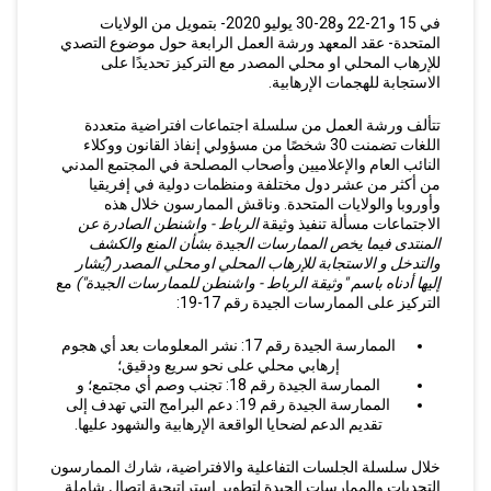
في 15 و21-22 و28-30 يوليو 2020- بتمويل من الولايات
المتحدة- عقد المعهد ورشة العمل الرابعة حول موضوع التصدي
للإرهاب المحلي او محلي المصدر مع التركيز تحديدًا على
الاستجابة للهجمات الإرهابية.
تتألف ورشة العمل من سلسلة اجتماعات افتراضية متعددة
اللغات تضمنت 30 شخصًا من مسؤولي إنفاذ القانون ووكلاء
النائب العام والإعلاميين وأصحاب المصلحة في المجتمع المدني
من أكثر من عشر دول مختلفة ومنظمات دولية في إفريقيا
وأوروبا والولايات المتحدة. وناقش الممارسون خلال هذه
الاجتماعات مسألة تنفيذ وثيقة
الرباط - واشنطن الصادرة عن
المنتدى فيما يخص الممارسات الجيدة بشأن المنع والكشف
والتدخل و الاستجابة للإرهاب المحلي او محلي المصدر (يُشار
إليها أدناه باسم "وثيقة الرباط - واشنطن للممارسات الجيدة")
مع
التركيز على الممارسات الجيدة رقم 17-19:
الممارسة الجيدة رقم 17: نشر المعلومات بعد أي هجوم
إرهابي محلي على نحو سريع ودقيق؛
الممارسة الجيدة رقم 18: تجنب وصم أي مجتمع؛ و
الممارسة الجيدة رقم 19: دعم البرامج التي تهدف إلى
تقديم الدعم لضحايا الواقعة الإرهابية والشهود عليها.
خلال سلسلة الجلسات التفاعلية والافتراضية، شارك الممارسون
التحديات والممارسات الجيدة لتطوير استراتيجية اتصال شاملة