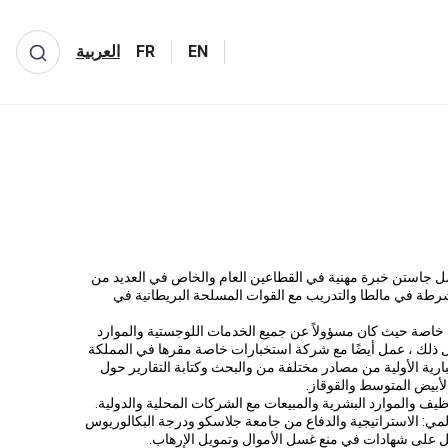
EN
FR
العربية
استن بالمعهد في حزيران/يونيو 2023. يحمل جاستن خبرة مهنية في القطاعين العام والخاص في العديد من
 شرطة في مالطا والتدريب مع القوات المسلحة البريطانية في
اصة حيث كان مسؤولاً عن جميع الخدمات اللوجستية والموارد
ل ذلك ، عمل أيضًا مع شركة استخبارات خاصة مقرها في المملكة
ارية الأولية من مصادر مختلفة من والبحث وكتابة التقارير حول
لأبيض المتوسط والقوقاز.
 والموارد البشرية والمبيعات مع الشركات المحلية والدولية.
ي: الاستراتيجية والدفاع من جامعة جلاسكو ودرجة البكالوريوس
صل على شهادات في منع غسل الأموال وتمويل الإرهاب.