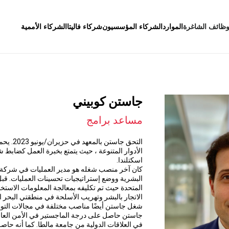
وظائف الشاغرة
الموارد
الشركاء المؤسسيون
شركاء فاليتا
الشركاء الأممية
جاستن كوبيني
مساعد برامج
التحق ج
الأدوار المتنوعة ، حيث يتمتع بخبرة العمل كضابط
اسكتلندا.
كان آخر منصب شغله هو مدير العمليات في شركة خ
البشرية ووضع إستراتيجيات تحسينات العمليات. قب
المتحدة حيث تم تكليفه بمعالجة المعلومات الاستخب
الاتجار بالبشر وتهريب الأسلحة في منطقتي البحر ا
شغل جاستن أيضًا مناصب مختلفة في مجالات التوظيف
جاستن حاصل على درجة الماجستير في الأمن العالم
في العلاقات الدولية من جامعة مالطا. كما أنه حا