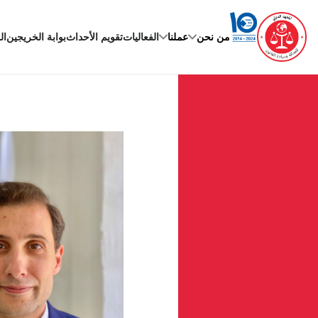
Ski
t
conten
من نحن
عملنا
الفعاليات
تقويم الأحداث
بوابة الخريجين
ال