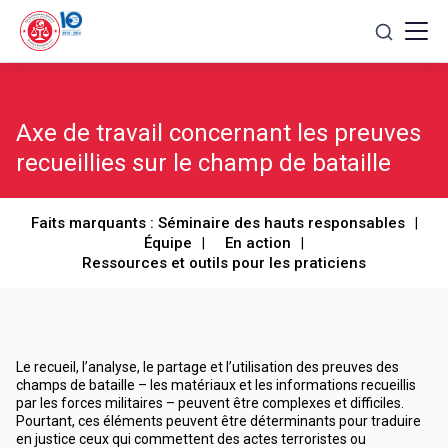
Skip
to
content
Axe de travail concernant les preuves
recueillies sur le champ de bataille
Faits marquants : Séminaire des hauts responsables
Équipe
En action
Ressources et outils pour les praticiens
Le recueil, l’analyse, le partage et l’utilisation des preuves des
champs de bataille – les matériaux et les informations recueillis
par les forces militaires – peuvent être complexes et difficiles.
Pourtant, ces éléments peuvent être déterminants pour traduire
en justice ceux qui commettent des actes terroristes ou