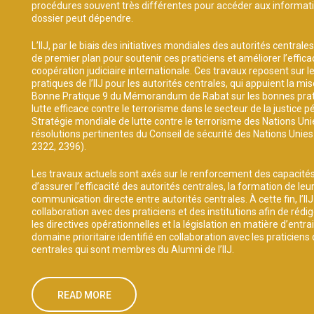
procédures souvent très différentes pour accéder aux informat
dossier peut dépendre.
L’IIJ, par le biais des initiatives mondiales des autorités centrale
de premier plan pour soutenir ces praticiens et améliorer l’efficac
coopération judiciaire internationale. Ces travaux reposent sur 
pratiques de l’IIJ pour les autorités centrales, qui appuient la mi
Bonne Pratique 9 du Mémorandum de Rabat sur les bonnes prat
lutte efficace contre le terrorisme dans le secteur de la justice pé
Stratégie mondiale de lutte contre le terrorisme des Nations Unie
résolutions pertinentes du Conseil de sécurité des Nations Unie
2322, 2396).
Les travaux actuels sont axés sur le renforcement des capacité
d’assurer l’efficacité des autorités centrales, la formation de le
communication directe entre autorités centrales. À cette fin, l’IIJ 
collaboration avec des praticiens et des institutions afin de rédi
les directives opérationnelles et la législation en matière d’entr
domaine prioritaire identifié en collaboration avec les praticiens
centrales qui sont membres du Alumni de l’IIJ.
READ MORE