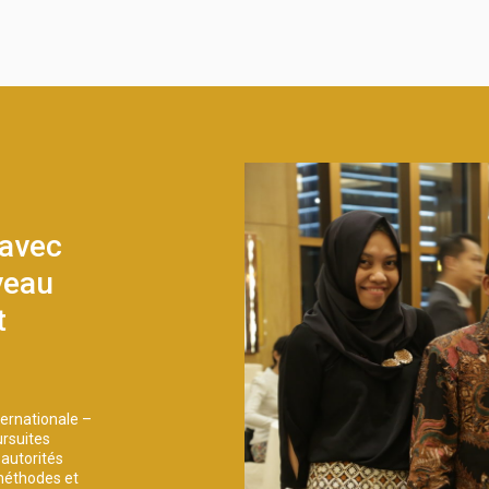
 avec
iveau
t
ternationale –
ursuites
 autorités
 méthodes et