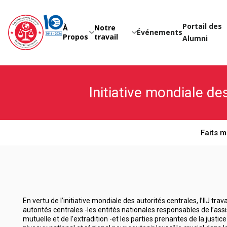
Skip
to
content
Portail des
À
Notre
Événements
Propos
travail
Alumni
Initiative mondiale de
Faits 
En vertu de l’initiative mondiale des autorités centrales, l’IIJ trava
autorités centrales -les entités nationales responsables de l’ass
mutuelle et de l’extradition -et les parties prenantes de la justic