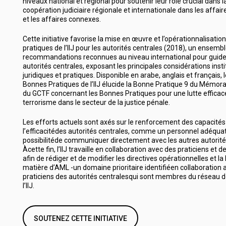
niveaux national et régional pour soutenir leur rôle crucial dans la
coopération judiciaire régionale et internationale dans les affai
et les affaires connexes.
Cette initiative favorise la mise en œuvre et l’opérationnalisati
pratiques de l’IIJ pour les autorités centrales (2018), un ensemb
recommandations reconnues au niveau international pour guider 
autorités centrales, exposant les principales considérations insti
juridiques et pratiques. Disponible en arabe, anglais et français
Bonnes Pratiques de l’IIJ élucide la Bonne Pratique 9 du Mémo
du GCTF concernant les Bonnes Pratiques pour une lutte efficace
terrorisme dans le secteur de la justice pénale.
Les efforts actuels sont axés sur le renforcement des capacités
l’efficacitédes autorités centrales, comme un personnel adéquat
possibilitéde communiquer directement avec les autres autorité
Àcette fin, l’IIJ travaille en collaboration avec des praticiens et d
afin de rédiger et de modifier les directives opérationnelles et la 
matière d’AML -un domaine prioritaire identifiéen collaboration 
praticiens des autorités centralesqui sont membres du réseau 
l’IIJ.
SOUTENEZ CETTE INITIATIVE