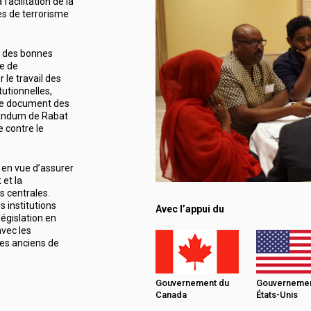
 facilitation de la
res de terrorisme
on des bonnes
le de
le travail des
tutionnelles,
, le document des
randum de Rabat
 contre le
 en vue d’assurer
 et la
s centrales.
es institutions
Avec l’appui du
législation en
avec les
des anciens de
Gouvernement du
Gouvernemen
Canada
États-Unis