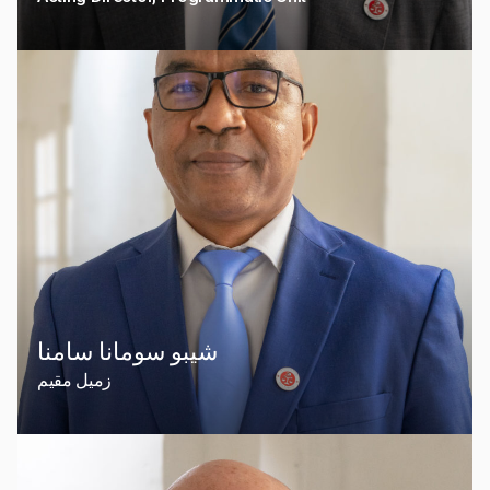
شيبو سومانا سامنا
زميل مقيم