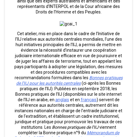
ainsi que des experts australiens et américains et des
représentants d’INTERPOL et de la Cour africaine des
Droits de l’Homme et des Peuples.
Cet atelier, mis en place dans le cadre de l’Initiative de
l’IIJ relative aux autorités centrales mondiales, l’une des
huit initiatives principales de l’IIJ, a permis de mettre en
évidence la nécessité d’instaurer une coopération
judiciaire internationale efficace en vue de poursuivre et
de juger les affaires de terrorisme, tout en appelant les
pays participants à adopter une législation, des mesures
et des procédures compatibles avec les
recommandations formulées dans les
Bonnes pratiques
de l’IIJ pour les autorités centrales
(ci-après les Bonnes
pratiques de l’IIJ). Publiées en septembre 2018, les
Bonnes pratiques de l’IIJ (disponibles sur le site internet
de l’IIJ en arabe, en
anglai
s
et en
français
) servent de
référence aux autorités centrales, autrement dit les
instances nationales en charge de l’entraide judiciaire et
de l’extradition, et établissent un cadre institutionnel,
juridique et pratique pour promouvoir les travaux de ces
institutions. Les
Bonnes pratiques de l’IIJ
viennent
compléter la Bonne pratique n°9 du
Mémorandum de