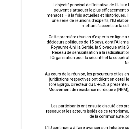
L’objectif principal de l’Initiative de l’II
peuvent s’attaquer le plus efficacement p
menaces – à la fois actuelles et historiques. I
une série de réunions d’experts, l’IIJ élabo
mettant l’accent sur la co
Cette première réunion d’experts en ligne a 
décideurs politiques de 15 pays, dont l’Allemagne
Royaume-Uni, la Serbie, la Slovaquie et la 
Réseau de sensibilisation à la radicalisatio
l’Organisation pour la sécurité et la coopér
Na
Au cours de la réunion, les procureurs et les 
juridictions respectives ont décrit en détail
Tore Bjørgo, Directeur du C-REX, a présenté u
Mouvement de résistance nordique » (NRM), u
Les participants ont ensuite discuté des pr
réseaux et les acteurs isolés de ce terrorisme,
de la communauté, pré
L’IIJ continuera à faire avancer son Initiative