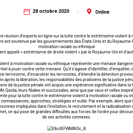
28 octobre 2020
Online
re réunion d’experts en ligne sur la lutte contre le extrémisme violent à
œuvre est soutenue par les gouvernements des États-Unis et du Royaume-U
motivation raciale ou ethnique
nt appelé « extrémisme de droite violent » par le Royaume-Uni et d’
lent à motivation raciale ou ethnique représente une menace dangereus
ntiel à jouer contre cette menace. Qu’il s’agisse d’identifier, d’enquêter,
de ce terrorisme, d’incarcérer les terroristes, d’étendre la détention pro
vi après la libération, les responsabilités des praticiens de la justice 
iens de la justice pénale ont acquis une expérience significative dans la 
Qaïda, leurs filiales et succursales, ainsi que par ceux et celles inspiré
ente pour la lutte contre le extrémisme violent à motivation raciale ou e
 connaissances, approches, stratégies et outils. Par exemple, alors que
ersonnes impliquées dans l’incitation, le recrutement et la radicalisation
ernet, ce qui pose de grandes difficultés aux forces de l’ordre pour décou
de ses activités connexes.