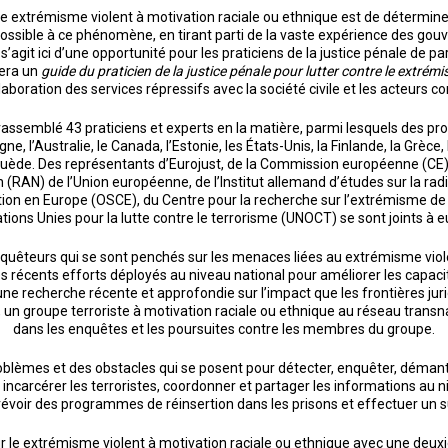
J sur le extrémisme violent à motivation raciale ou ethnique est de déterm
ossible à ce phénomène, en tirant parti de la vaste expérience des gou
l s’agit ici d’une opportunité pour les praticiens de la justice pénale de p
rera un
guide du praticien de la justice pénale pour lutter contre le extrém
llaboration des services répressifs avec la société civile et les acteur
rassemblé 43 praticiens et experts en la matière, parmi lesquels des pro
, l’Australie, le Canada, l’Estonie, les États-Unis, la Finlande, la Grèce, l
Suède. Des représentants d’Eurojust, de la Commission européenne (CE),
n (RAN) de l’Union européenne, de l’Institut allemand d’études sur la radi
ation en Europe (OSCE), du Centre pour la recherche sur l’extrémisme de
tions Unies pour la lutte contre le terrorisme (UNOCT) se sont joints à e
enquêteurs qui se sont penchés sur les menaces liées au extrémisme viol
 les récents efforts déployés au niveau national pour améliorer les capaci
ne recherche récente et approfondie sur l’impact que les frontières jurid
n groupe terroriste à motivation raciale ou ethnique au réseau transna
dans les enquêtes et les poursuites contre les membres du groupe.
oblèmes et des obstacles qui se posent pour détecter, enquêter, démantele
 incarcérer les terroristes, coordonner et partager les informations au n
voir des programmes de réinsertion dans les prisons et effectuer un suiv
 sur le extrémisme violent à motivation raciale ou ethnique avec une deux