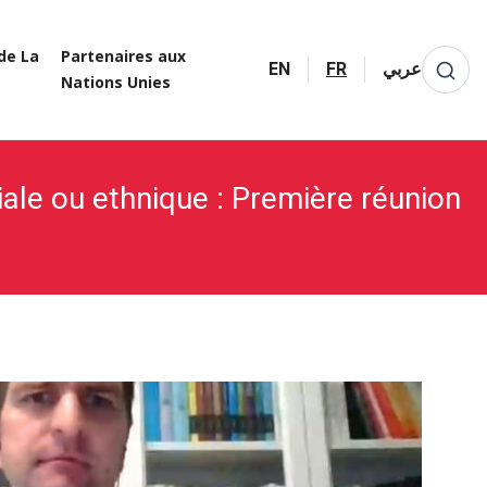
de La
Partenaires aux
EN
FR
عربي
Nations Unies
ciale ou ethnique : Première réunion