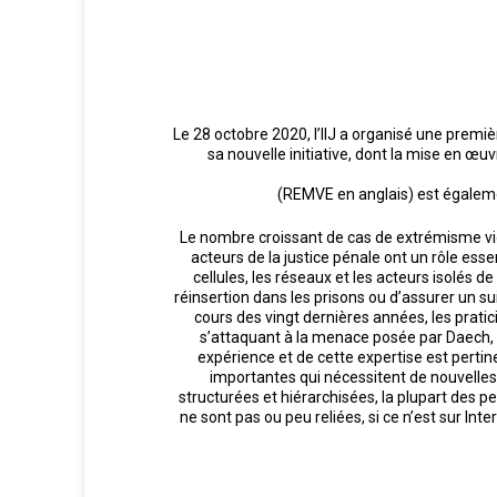
Le 28 octobre 2020, l’IIJ a organisé une premiè
sa nouvelle initiative, dont la mise en 
(REMVE en anglais) est égaleme
Le nombre croissant de cas de extrémisme vio
acteurs de la justice pénale ont un rôle esse
cellules, les réseaux et les acteurs isolés 
réinsertion dans les prisons ou d’assurer un sui
cours des vingt dernières années, les pratic
s’attaquant à la menace posée par Daech, Al-
expérience et de cette expertise est pertin
importantes qui nécessitent de nouvelles
structurées et hiérarchisées, la plupart des p
ne sont pas ou peu reliées, si ce n’est sur Int