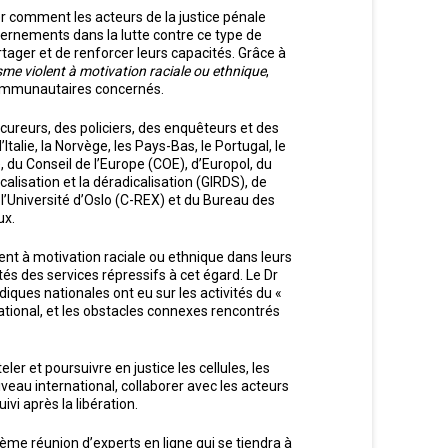
iner comment les acteurs de la justice pénale
vernements dans la lutte contre ce type de
artager et de renforcer leurs capacités. Grâce à
isme violent à motivation raciale ou ethnique
,
s communautaires concernés.
cureurs, des policiers, des enquêteurs et des
’Italie, la Norvège, les Pays-Bas, le Portugal, le
 du Conseil de l’Europe (COE), d’Europol, du
calisation et la déradicalisation (GIRDS), de
 l’Université d’Oslo (C-REX) et du Bureau des
ux.
ent à motivation raciale ou ethnique dans leurs
tés des services répressifs à cet égard. Le Dr
iques nationales ont eu sur les activités du «
tional, et les obstacles connexes rencontrés
r et poursuivre en justice les cellules, les
iveau international, collaborer avec les acteurs
i après la libération.
ième réunion d’experts en ligne qui se tiendra à