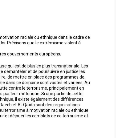
 motivation raciale ou ethnique dans le cadre de
ni. Précisons que le extrémisme violent à
autres gouvernements européens.
e qui est de plus en plus transnationale. Les
 de démanteler et de poursuivre en justice les
visoire, de mettre en place des programmes de
pénale dans ce domaine sont vastes et variées. Au
lutte contre le terrorisme, principalement en
s par leur rhétorique. Si une partie de cette
thnique, il existe également des différences
 Daech et Al-Qaïda sont des organisations
 au terrorisme à motivation raciale ou ethnique
vrir et déjouer les complots de ce terrorisme et