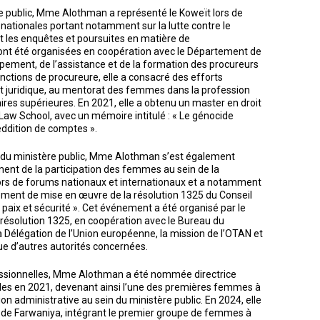
e public, Mme Alothman a représenté le Koweït lors de
ationales portant notamment sur la lutte contre le
t les enquêtes et poursuites en matière de
es ont été organisées en coopération avec le Département de
ppement, de l’assistance et de la formation des procureurs
nctions de procureure, elle a consacré des efforts
t juridique, au mentorat des femmes dans la profession
taires supérieures. En 2021, elle a obtenu un master en droit
l Law School, avec un mémoire intitulé : « Le génocide
eddition de comptes ».
et du ministère public, Mme Alothman s’est également
nt de la participation des femmes au sein de la
lors de forums nationaux et internationaux et a notamment
nement de mise en œuvre de la résolution 1325 du Conseil
paix et sécurité ». Cet événement a été organisé par le
 résolution 1325, en coopération avec le Bureau du
a Délégation de l’Union européenne, la mission de l’OTAN et
que d’autres autorités concernées.
essionnelles, Mme Alothman a été nommée directrice
les en 2021, devenant ainsi l’une des premières femmes à
on administrative au sein du ministère public. En 2024, elle
 de Farwaniya, intégrant le premier groupe de femmes à