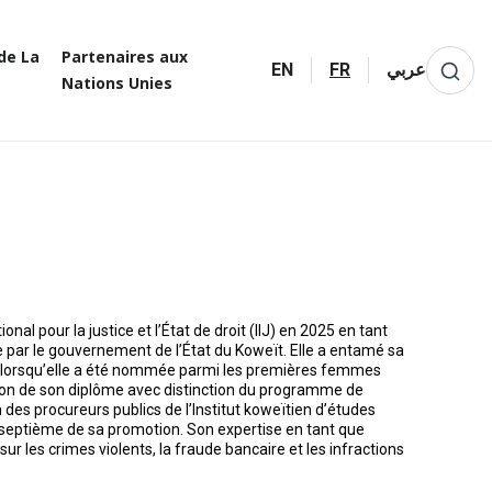
de La
Partenaires aux
EN
FR
عربي
Nations Unies
nal pour la justice et l’État de droit (IIJ) en 2025 en tant
ée par le gouvernement de l’État du Koweït. Elle a entamé sa
4, lorsqu’elle a été nommée parmi les premières femmes
ntion de son diplôme avec distinction du programme de
es procureurs publics de l’Institut koweïtien d’études
sée septième de sa promotion. Son expertise en tant que
r les crimes violents, la fraude bancaire et les infractions