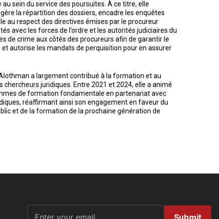
au sein du service des poursuites. À ce titre, elle
gère la répartition des dossiers, encadre les enquêtes
le au respect des directives émises par le procureur
s avec les forces de l’ordre et les autorités judiciaires du
s de crime aux côtés des procureurs afin de garantir le
 et autorise les mandats de perquisition pour en assurer
Alothman a largement contribué à la formation et au
chercheurs juridiques. Entre 2021 et 2024, elle a animé
rammes de formation fondamentale en partenariat avec
juridiques, réaffirmant ainsi son engagement en faveur du
lic et de la formation de la prochaine génération de
Submit